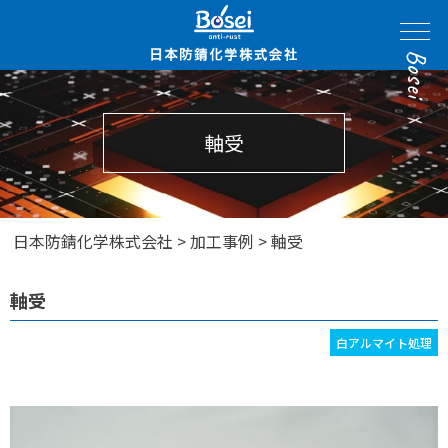
Bosei
軸受
日本防錆化学株式会社
>
加工事例
>
軸受
軸受
白アルマイト処理